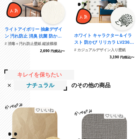
ライトアイボリー 抽象デザイ
ホワイト キャラクター＆イラ
ン 汚れ防止 消臭 抗菌 防かび
スト 防かび リリカラ LV2364
リリカラ LV2578 旧品番LV35
# 消毒＋汚れ防止壁紙 縦波模様
旧品番LV3308
37
# カジュアルデザイン入り壁紙
2,690
円(税込)〜
3,190
円(税込)〜
キレイを保ちたい
ナチュラル
のその他の商品
いいね
いいね