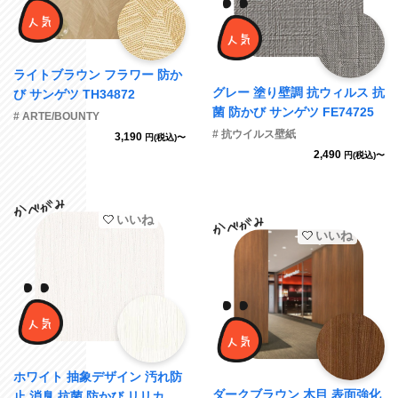
ライトブラウン フラワー 防か
グレー 塗り壁調 抗ウィルス 抗
び サンゲツ TH34872
菌 防かび サンゲツ FE74725
# ARTE/BOUNTY
# 抗ウイルス壁紙
3,190
円(税込)〜
2,490
円(税込)〜
いいね
いいね
ホワイト 抽象デザイン 汚れ防
ダークブラウン 木目 表面強化
止 消臭 抗菌 防かび リリカラ