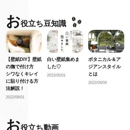
お
役立ち豆知識
【壁紙DIY】壁紙
白い壁紙集めま
ボタニカル＆ア
の撫で付け方
した♡
ジアンスタイル
シワなくキレイ
とは
2023/05/01
に貼り付ける方
2022/04/04
法解説！
2022/08/01
お
役立ち動画