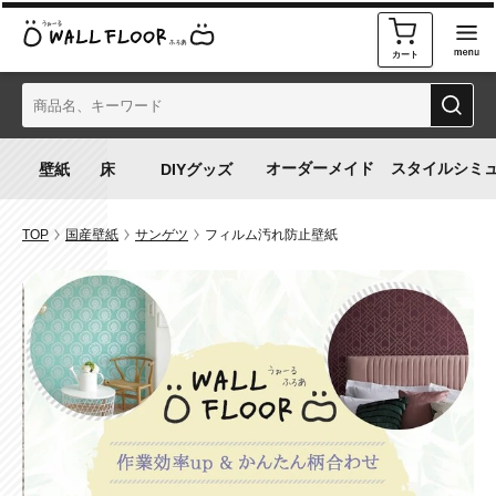
カート
オーダーメイド
スタイルシミ
TOP
国産壁紙
サンゲツ
フィルム汚れ防止壁紙