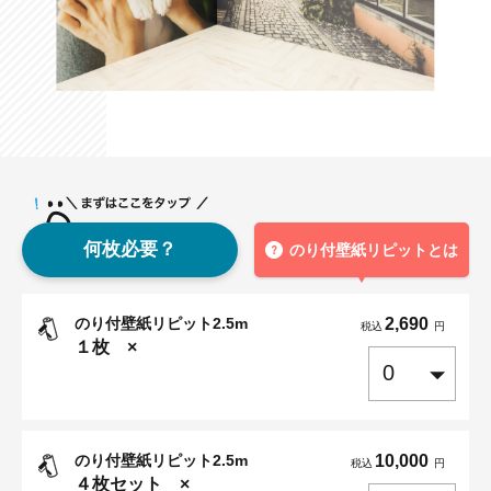
何枚必要？
のり付壁紙リピットとは
のり付壁紙リピット2.5m
2,690
税込
円
１
枚 ×
のり付壁紙リピット2.5m
10,000
税込
円
４
枚セット ×