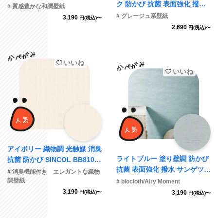
ク 防かび 抗菌 表面強化 撥水
# 質感豊かな和調壁紙
SINCOL BB2145
# グレージュ系壁紙
3,190
円(税込)〜
2,690
円(税込)〜
いいね
いいね
アイボリー 織物調 光触媒 消臭
ライトブルー 塗り壁調 防かび
抗菌 防かび SINCOL BB8101
抗菌 表面強化 撥水 サンゲツ R
旧品番BB9207
# 消臭機能付き エレガントな織物
E55011
調壁紙
# biocloth/Airy Moment
3,190
円(税込)〜
3,190
円(税込)〜