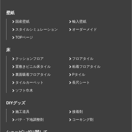
壁紙
国産壁紙
輸入壁紙
スタイルシミュレーション
オーダーメイド
TOPページ
床
クッションフロア
フロアタイル
置敷きビニル床タイル
粘着フロアタイル
裏面吸着フロアタイル
Pタイル
タイルカーペット
長尺シート
ソフト巾木
DIYグッズ
施工道具
接着剤
パテ・下地調整剤
コーキング剤