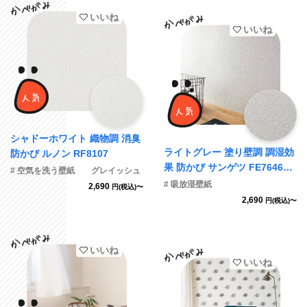
いいね
いいね
シャドーホワイト 織物調 消臭
ライトグレー 塗り壁調 調湿効
防かび ルノン RF8107
果 防かび サンゲツ FE76467
# 空気を洗う壁紙 グレイッシュ
旧品番FE74033
# 吸放湿壁紙
2,690
円(税込)〜
2,690
円(税込)〜
いいね
いいね