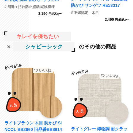
防かび サンゲツ RE53317
LV2580 旧品番LV3539
# 消毒＋汚れ防止壁紙 縦波模様
# 不燃認定 木目
3,190
円(税込)〜
2,490
円(税込)〜
キレイを保ちたい
シャビーシック
のその他の商品
いいね
いいね
ライトブラウン 木目 防かび SI
ライトグレー 織物調 耐クラッ
NCOL BB2660 旧品番BB8614