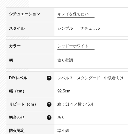
シチュエーション
キレイを保ちたい
スタイル
シンプル
ナチュラル
カラー
シャドーホワイト
柄
塗り壁調
DIYレベル
レベル３ スタンダード 中級者向け
幅（cm）
92.5cm
リピート（cm）
縦：31.4 ／横：46.4
柄合わせ
あり
防火認定
準不燃