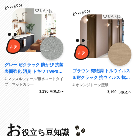
いいね
いいね
グレー 耐クラック 防かび 抗菌
ブラウン 織物調 トルウイルス
表面強化 消臭 トキワ TWP941
S/耐クラック 抗ウィルス 抗菌
2
# マッスルウォール/撥水コートタイ
防かび SINCOL BB2354
プ マットカラー
# オレンジトーン壁紙
3,190
円(税込)〜
3,190
円(税込)〜
お
役立ち豆知識