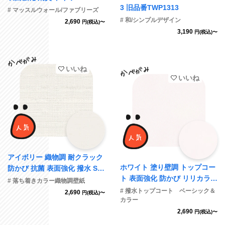
3 旧品番TWP1313
2
# マッスルウォール/ファブリーズ
# 和/シンプルデザイン
2,690
円(税込)〜
3,190
円(税込)〜
いいね
いいね
アイボリー 織物調 耐クラック
ホワイト 塗り壁調 トップコー
防かび 抗菌 表面強化 撥水 SIN
ト 表面強化 防かび リリカラ L
COL BB2090 旧品番BB8154
# 落ち着きカラー織物調壁紙
L-6475 旧品番LL-7723
# 撥水トップコート ベーシック＆
2,690
円(税込)〜
カラー
2,690
円(税込)〜