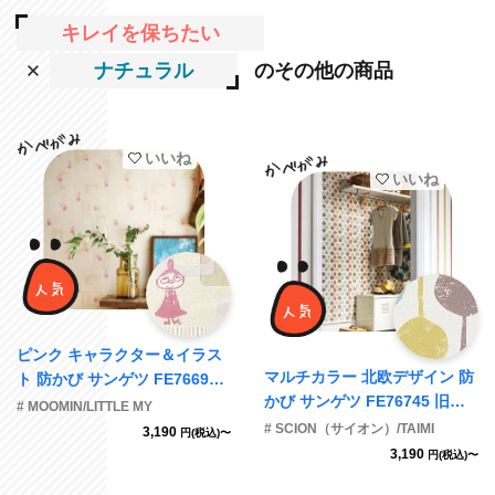
キレイを保ちたい
ナチュラル
のその他の商品
いいね
いいね
ピンク キャラクター＆イラス
マルチカラー 北欧デザイン 防
ト 防かび サンゲツ FE76696
かび サンゲツ FE76745 旧品
旧品番FE74387
# MOOMIN/LITTLE MY
番FE74371
# SCION（サイオン）/TAIMI
3,190
円(税込)〜
3,190
円(税込)〜