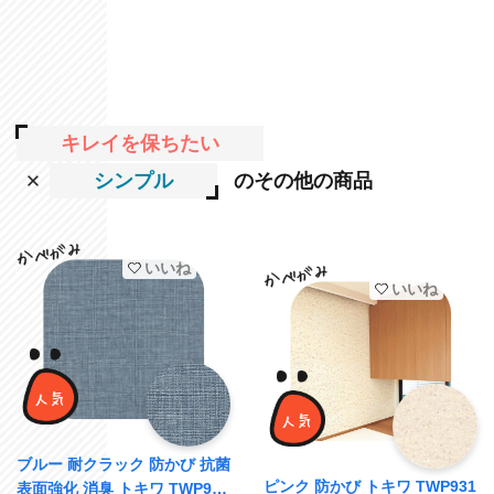
キレイを保ちたい
シンプル
のその他の商品
いいね
いいね
ブルー 耐クラック 防かび 抗菌
ピンク 防かび トキワ TWP931
表面強化 消臭 トキワ TWP937