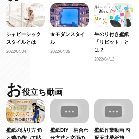
シャビーシック
★モダンスタイ
生のり付き壁紙
スタイルとは
ル
「リピット」と
は？
2022/04/04
2022/04/05
2022/04/12
お
役立ち動画
壁紙の貼り方 角
壁紙DIY 柄合わ
壁紙作業動画 勾
と端の巻いて貼
せ方法と窓面の
配天井壁紙施