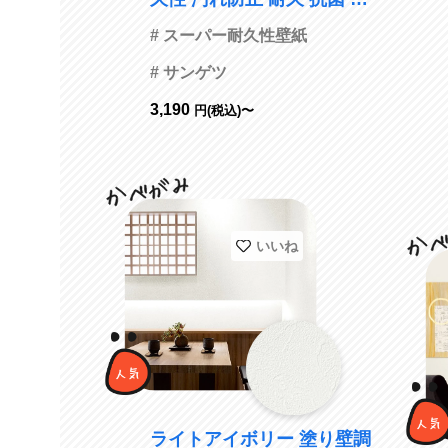
面強化 防かび サンゲツ FE7
# スーパー耐久性壁紙
6425
# サンゲツ
3,190
円(税込)〜
いいね
ライトアイボリー 塗り壁調