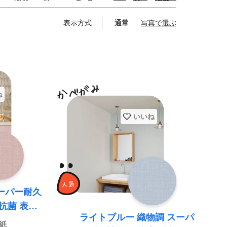
表示方式
通常
写真で選ぶ
ね
いいね
スーパー耐久
 抗菌 表面
ライトブルー 織物調 スーパ
紙