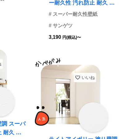
ー耐久性 汚れ防止 耐久 抗
菌 表面強化 防かび サンゲ
# スーパー耐久性壁紙
ツ FE76424
# サンゲツ
3,190
円(税込)〜
ね
いいね
壁調 スーパ
 耐久 抗