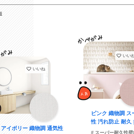
順
いい
いいね
ピンク 織物調 
性 汚れ防止 耐久
アイボリー 織物調 通気性
強化 防かび サンゲツ FE764
# スーパー耐久性壁