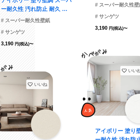
アイボリー 塗り壁調 スーパ
菌 表面強化 防かび サ
# スーパー耐久性壁
ー耐久性 汚れ防止 耐久 抗
ツ FE76428
# サンゲツ
菌 表面強化 防かび サンゲ
# スーパー耐久性壁紙
ツ FE76427 旧品番FE74584
3,190
円(税込)〜
# サンゲツ
3,190
円(税込)〜
いい
いいね
アイボリー 塗り
ー耐久性 汚れ防止