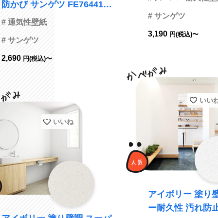
防かび サンゲツ FE76441
23
# サンゲツ
旧品番FE74776
# 通気性壁紙
3,190
円(税込)〜
# サンゲツ
2,690
円(税込)〜
いい
いいね
アイボリー 塗り
ー耐久性 汚れ防止