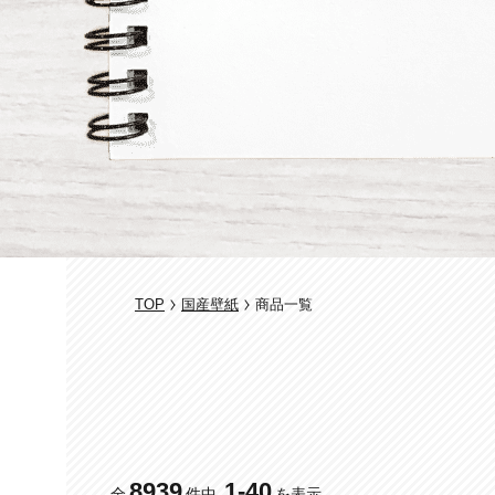
TOP
国産壁紙
商品一覧
8939
1
-
40
全
件中
を表示