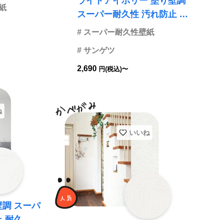
ライトアイボリー 塗り壁調
ンゲ
紙
スーパー耐久性 汚れ防止 耐
久 抗菌 表面強化 防かび サ
# スーパー耐久性壁紙
ンゲツ FE76426 旧品番FE7
# サンゲツ
4582
2,690
円(税込)〜
ね
いいね
壁調 スーパ
 耐久 抗