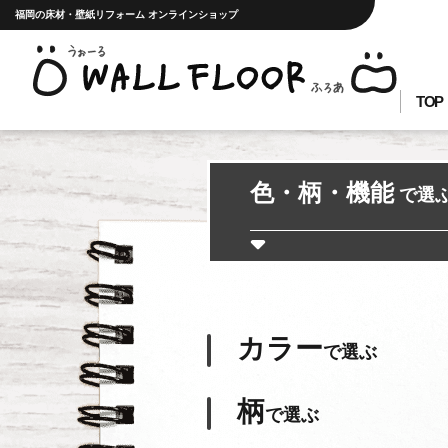
福岡の床材・壁紙リフォーム オンラインショップ
TOP
色・柄・機能
で選
カラー
で選ぶ
柄
で選ぶ