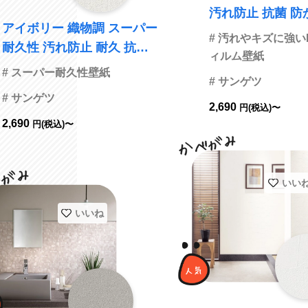
汚れ防止 抗菌 防かび
アイボリー 織物調 スーパー
ゲツ FE76436 旧
# 汚れやキズに強い
耐久性 汚れ防止 耐久 抗菌
01
ィルム壁紙
表面強化 防かび サンゲツ F
# スーパー耐久性壁紙
# サンゲツ
E76433 旧品番FE74587
# サンゲツ
2,690
円(税込)〜
2,690
円(税込)〜
いい
いいね