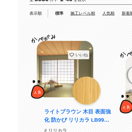
表示順
標準
施工レベル順
人気順
新着
いいね
ライトブラウン 木目 表面強
化 防かび リリカラ LB9900
旧品番LB9599
# リリカラ