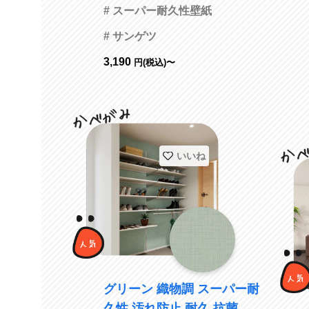
強化 防かび サンゲツ FE764
# スーパー耐久性壁紙
22 旧品番FE74592
# サンゲツ
3,190
円(税込)〜
いいね
グリーン 織物調 スーパー耐
久性 汚れ防止 耐久 抗菌 表