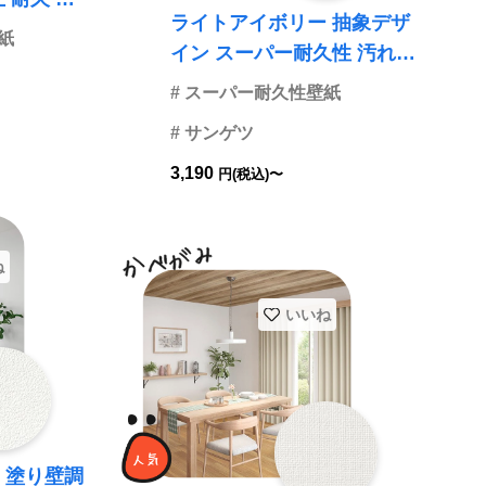
ライトアイボリー 抽象デザ
ンゲ
紙
イン スーパー耐久性 汚れ防
止 耐久 抗菌 表面強化 防か
# スーパー耐久性壁紙
び サンゲツ FE76431 旧品
# サンゲツ
番FE74596
3,190
円(税込)〜
ね
いいね
 塗り壁調