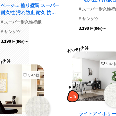
ベージュ 塗り壁調 スーパー
菌 表面強化 防かび サ
# スーパー耐久性壁
耐久性 汚れ防止 耐久 抗菌
ツ FE76430
# サンゲツ
表面強化 防かび サンゲツ F
# スーパー耐久性壁紙
E76429
3,190
円(税込)〜
# サンゲツ
3,190
円(税込)〜
いい
いいね
ライトアイボリー