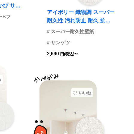
 サン
アイボリー 織物調 スーパー
品番FE746
EBフ
耐久性 汚れ防止 耐久 抗菌
表面強化 防かび サンゲツ F
# スーパー耐久性壁紙
E76432 旧品番FE74586
# サンゲツ
2,690
円(税込)〜
ね
いいね