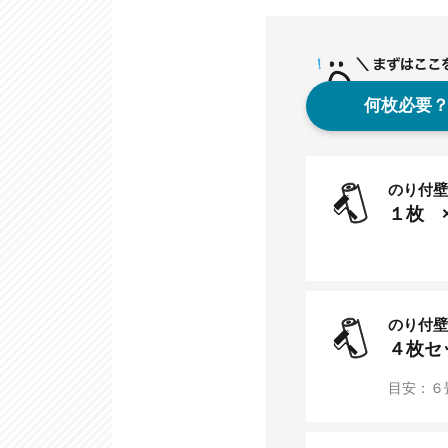
何枚必要
のり付壁
１
枚 
のり付壁
４
枚セ
目安：６