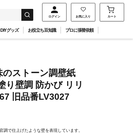
ログイン
お気に入り
カート
DIYグッズ
お役立ち豆知識
プロに張替依頼
味のストーン調壁紙
塗り壁調 防かび リリ
67 旧品番LV3027
官調で仕上げたような壁を表現しています。