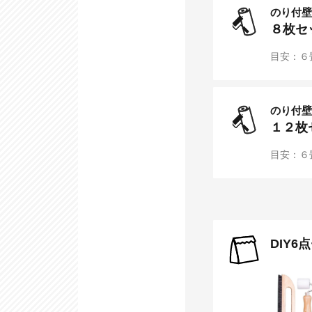
のり付壁
８
枚セ
目安：６
のり付壁
１２
枚
目安：６
DIY6