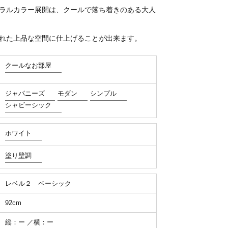
ラルカラー展開は、クールで落ち着きのある大人
れた上品な空間に仕上げることが出来ます。
クールなお部屋
ジャパニーズ
モダン
シンプル
シャビーシック
ホワイト
塗り壁調
レベル２ ベーシック
92cm
縦：ー ／横：ー