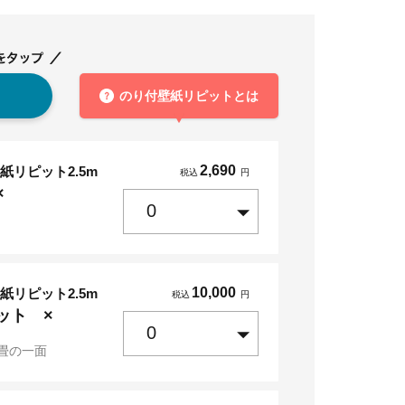
？
のり付壁紙リピットとは
2,690
紙リピット2.5m
税込
円
×
10,000
紙リピット2.5m
税込
円
ット ×
畳の一面