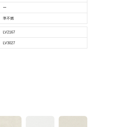
ー
準不燃
LV2167
LV3027