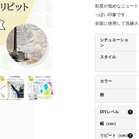
彩度が低めなニュート
っぽい印象です。
全面に使用して洗練さ
シチュエーショ
ン
スタイル
カラー
柄
DIYレベル
幅（cm）
リピート（cm）