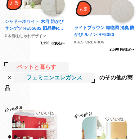
シャドーホワイト 木目 防かび
ライトブラウン 織物調 消臭 防
サンゲツ RE55602 旧品番RE5
かび ルノン RF8383
3297
# 木目/おしゃれデザイン
# A.S. CREATION
3,190
円(税込)〜
2,690
円(税込)〜
ペットと暮らす
フェミニンエレガンス
のその他の商
品
いいね
いいね