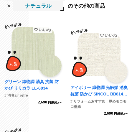
ナチュラル
のその他の商品
いいね
いいね
グリーン 織物調 消臭 抗菌 防
アイボリー 織物調 光触媒 消臭
かび リリカラ LL-6834
抗菌 防かび SINCOL BB8149
# 消臭air refre
旧品番BB9069
# リフォームおすすめ！厚めモコモ
2,690
円(税込)〜
コ壁紙
2,690
円(税込)〜