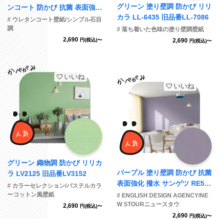
グリーン 塗り壁調 防かび リリ
ンコート 防かび 抗菌 表面強化
カラ LL-6435 旧品番LL-7086
撥水 サンゲツ RE55294
# ウレタンコート壁紙/シンプル石目
調
# 落ち着いた色味の塗り壁調壁紙
2,690
円(税込)〜
2,690
円(税込)〜
いいね
いいね
グリーン 織物調 防かび リリカ
パープル 塗り壁調 防かび 抗菌
ラ LV2125 旧品番LV3152
表面強化 撥水 サンゲツ RE55
# カラーセレクション/パステルカラ
762
ーコットン風壁紙
# ENGLISH DESIGN AGENCY/NE
W STOURニュースタウ
2,690
円(税込)〜
2,690
円(税込)〜