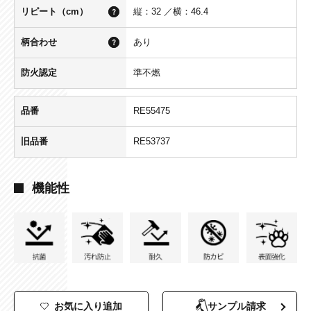
リピート（cm）
縦：32 ／横：46.4
柄合わせ
あり
防火認定
準不燃
品番
RE55475
旧品番
RE53737
機能性
お気に入り追加
サンプル請求