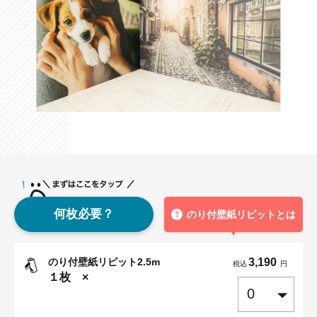
何枚必要？
のり付壁紙リピットとは
のり付壁紙リピット2.5m
3,190
税込
円
１
枚 ×