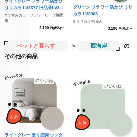
ライトグレー フラワー 防かび
グリーン フラワー 防かび リリ
リリカラ LV2377 旧品番LV33
カラ LV2006
24
# くすみカラーフラワーリーフ柄壁
紙
# リリカラ×V＆A
3,190
円(税込)〜
3,190
円(税込)〜
ペットと暮らす
西海岸
の
その他の商品
いいね
いいね
ライトグレー 塗り壁調 ウレタ