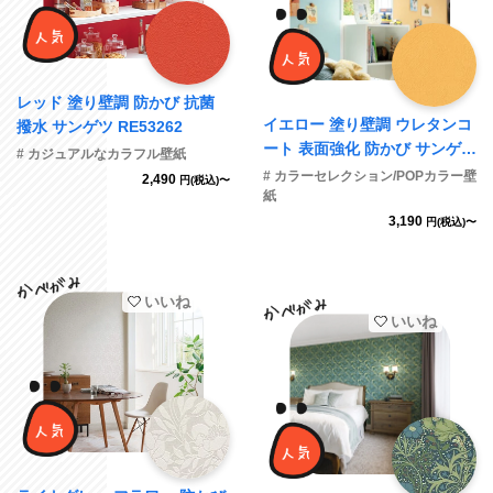
レッド 塗り壁調 防かび 抗菌
イエロー 塗り壁調 ウレタンコ
撥水 サンゲツ RE53262
ート 表面強化 防かび サンゲツ
# カジュアルなカラフル壁紙
FE76213
# カラーセレクション/POPカラー壁
2,490
円(税込)〜
紙
3,190
円(税込)〜
いいね
いいね