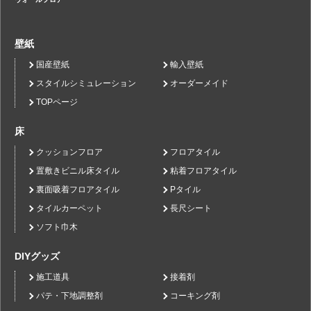
壁紙
国産壁紙
輸入壁紙
スタイルシミュレーション
オーダーメイド
TOPページ
床
クッションフロア
フロアタイル
置敷きビニル床タイル
粘着フロアタイル
裏面吸着フロアタイル
Pタイル
タイルカーペット
長尺シート
ソフト巾木
DIYグッズ
施工道具
接着剤
パテ・下地調整剤
コーキング剤