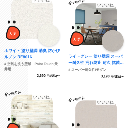
いいね
ホワイト 塗り壁調 消臭 防かび
ライトグレー 塗り壁調 スーパ
ルノン RF8016
ー耐久性 汚れ防止 耐久 抗菌
# 空気を洗う壁紙 Paint Touch 天
表面強化 防かび サンゲツ RE5
井用
# スーパー耐久性/モダン
5452
2,690
円(税込)〜
3,190
円(税込)〜
いいね
いいね