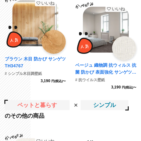
いいね
いいね
ブラウン 木目 防かび サンゲツ
ベージュ 織物調 抗ウィルス 抗
TH34767
菌 防かび 表面強化 サンゲツ F
# シンプル木目調壁紙
E76321 旧品番FE74730
# 抗ウイルス壁紙
3,190
円(税込)〜
3,190
円(税込)〜
ペットと暮らす
シンプル
のその他の商品
いいね