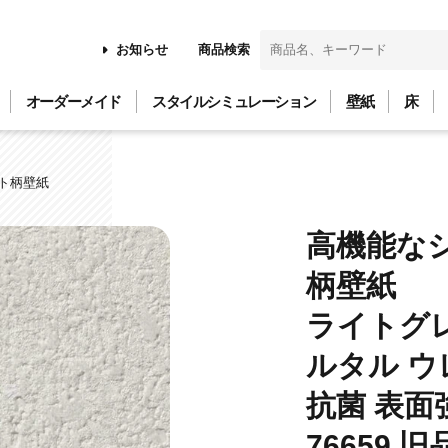
お知らせ
商品検索
オーダーメイド
スタイルシミュレーション
壁紙
床
ト柄壁紙
高機能な
柄壁紙
ライトグ
ルタル ウ
抗菌 表面
76659 旧