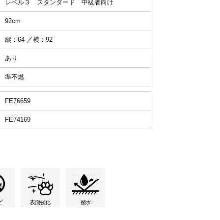
レベル３ スタンダード 中級者向け
92cm
縦：64 ／横：92
あり
準不燃
FE76659
FE74169