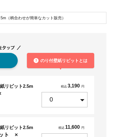
2.5m（柄合わせが簡単なカット販売）
？
のり付壁紙リピットとは
3,190
紙リピット2.5m
税込
円
×
11,600
紙リピット2.5m
税込
円
ット ×