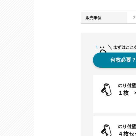
販売単位
何枚必要
のり付壁
１
枚 
のり付壁
４
枚セ