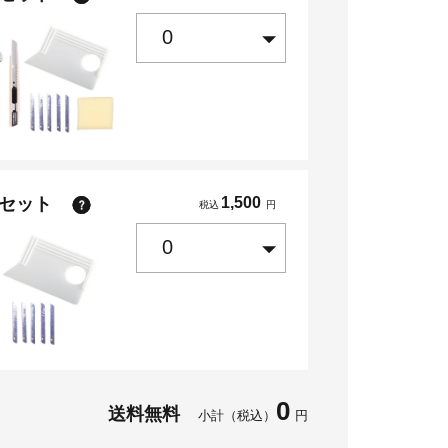
点セット
1,500
税込
円
0
送料無料
小計（税込）
円