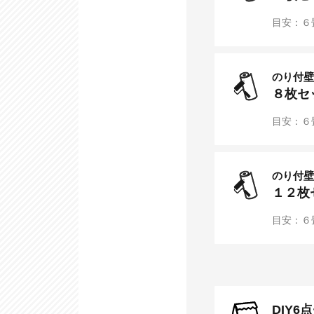
目安：６
のり付壁
８
枚セ
目安：６
のり付壁
１２
枚
目安：６
DIY6