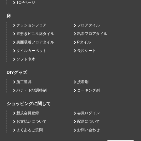
TOPページ
床
クッションフロア
フロアタイル
置敷きビニル床タイル
粘着フロアタイル
裏面吸着フロアタイル
Pタイル
タイルカーペット
長尺シート
ソフト巾木
DIYグッズ
施工道具
接着剤
パテ・下地調整剤
コーキング剤
ショッピングに関して
新規会員登録
会員ログイン
お支払いについて
配送について
よくあるご質問
お問い合わせ