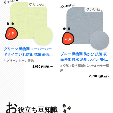
いいね
いいね
グリーン 織物調 スーパーハー
ブルー 織物調 防かび 抗菌 表
ドタイプ 汚れ防止 抗菌 表面強
面強化 撥水 消臭 ルノン RH-9
化 防かび SINCOL BB2309 旧
# グリーントーン壁紙
140
品番BB8107
# 空気を洗う壁紙/パステルカラー壁
2,690
円(税込)〜
紙
2,690
円(税込)〜
お
役立ち豆知識