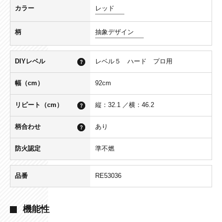
カラー
レッド
柄
抽象デザイン
DIYレベル
レベル５ ハード プロ用
幅（cm）
92cm
リピート（cm）
縦：32.1 ／横：46.2
柄合わせ
あり
防火認定
準不燃
品番
RE53036
機能性