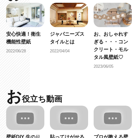
安心快適！衛生
ジャパニーズス
お、おしゃれす
機能性壁紙
タイルとは
ぎる・・・コン
クリート・モル
2022/06/28
2022/04/04
タル風壁紙♡
2023/06/05
お
役立ち動画
壁紙DIY 生のり
貼ってはがせる
プロが教える壁