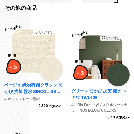
その他の商品
いいね
いいね
ベージュ 織物調 耐クラック 防
グリーン 防かび 抗菌 撥水 ト
かび 抗菌 撥水 SINCOL BB23
キワ TWL626
49 旧品番BB8152
# オレンジトーン壁紙
# L.Rix Fantasy/ノスタルジックカ
2,690
円(税込)〜
ラー NOSTALGIC COLORS
3,540
円(税込)〜