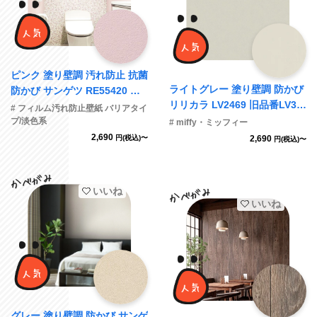
ピンク 塗り壁調 汚れ防止 抗菌
ライトグレー 塗り壁調 防かび
防かび サンゲツ RE55420 旧
リリカラ LV2469 旧品番LV34
品番RE53675
# フィルム汚れ防止壁紙 バリアタイ
38
プ/淡色系
# miffy・ミッフィー
2,690
円(税込)〜
2,690
円(税込)〜
いいね
いいね
グレー 塗り壁調 防かび サンゲ