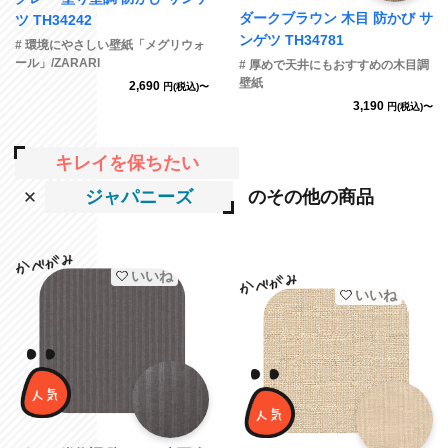
ダークブラウン 木目 防かび サ
ツ TH34242
ンゲツ TH34781
# 環境にやさしい壁紙「メグリウォ
ール」/ZARARI
# 厚めで天井にもおすすめの木目調
壁紙
2,690
円(税込)〜
3,190
円(税込)〜
キレイを保ちたい
ジャパニーズ
のその他の商品
いいね
いいね