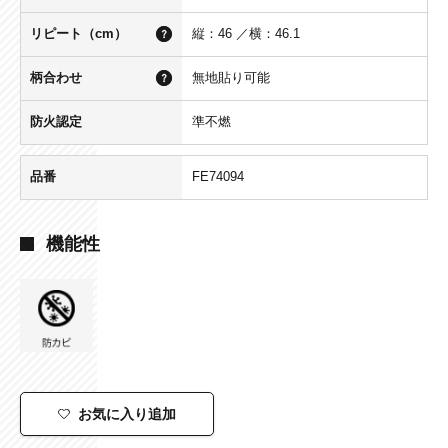
リピート（cm）
縦：46 ／横：46.1
柄合わせ
無地貼り可能
防火認定
準不燃
品番
FE74094
機能性
お気に入り追加