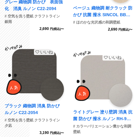
グレー 織物調 防かび 表面強
ベージュ 織物調 耐クラック 防
化 消臭 ルノン C22-2094
かび 抗菌 撥水 SINCOL BB85
# 空気を洗う壁紙 クラフトライン
53 旧品番BB9048
銀雨
# ほのかな光沢感の和調壁紙
2,690
円(税込)〜
2,690
円(税込)〜
いいね
いいね
ブラック 織物調 消臭 防かび
ライトグレー 塗り壁調 消臭 抗
ルノン C22-2054
菌 防かび 撥水 ルノン RH-934
# 空気を洗う壁紙 クラフトライン
2
夕凪
# カラーバリエーション豊かな和調
壁紙
3,190
円(税込)〜