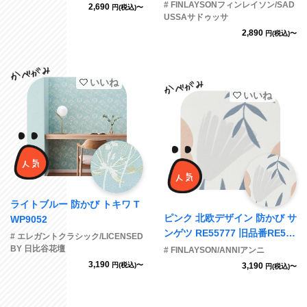
# FINLAYSONフィンレイソン/SAD
2,690
円(税込)〜
USSAサドゥッサ
2,890
円(税込)〜
いいね
いいね
ライトブルー 防かび トキワ T
ピンク 北欧デザイン 防かび サ
WP9052
ンゲツ RE55777 旧品番RE536
# エレガントクラシック/LICENSED
16
BY 日比谷花壇
# FINLAYSON/ANNIアンニ
3,190
円(税込)〜
3,190
円(税込)〜