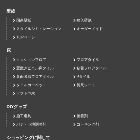
壁紙
国産壁紙
輸入壁紙
スタイルシミュレーション
オーダーメイド
TOPページ
床
クッションフロア
フロアタイル
置敷きビニル床タイル
粘着フロアタイル
裏面吸着フロアタイル
Pタイル
タイルカーペット
長尺シート
ソフト巾木
DIYグッズ
施工道具
接着剤
パテ・下地調整剤
コーキング剤
ショッピングに関して