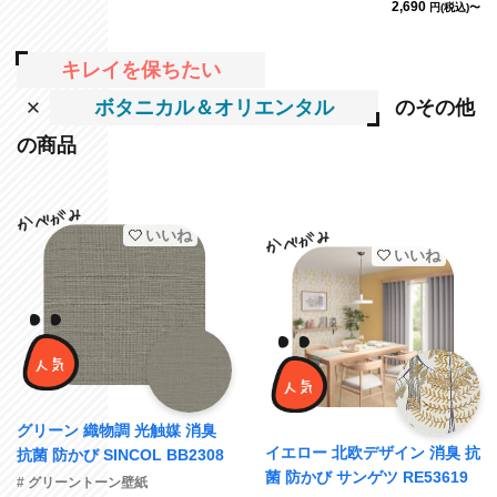
2,690
円(税込)〜
キレイを保ちたい
ボタニカル＆オリエンタル
のその他
の商品
いいね
いいね
グリーン 織物調 光触媒 消臭
イエロー 北欧デザイン 消臭 抗
抗菌 防かび SINCOL BB2308
菌 防かび サンゲツ RE53619
# グリーントーン壁紙