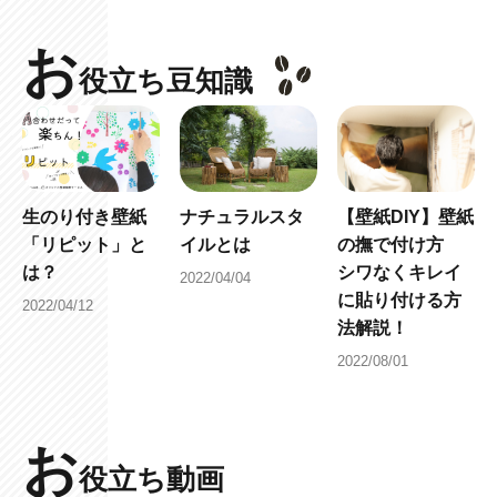
お
役立ち豆知識
生のり付き壁紙
ナチュラルスタ
【壁紙DIY】壁紙
「リピット」と
イルとは
の撫で付け方
は？
シワなくキレイ
2022/04/04
に貼り付ける方
2022/04/12
法解説！
2022/08/01
お
役立ち動画