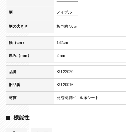
柄
メイプル
柄の大きさ
板巾約7.6㎝
幅（cm）
182cm
厚み（mm）
2mm
品番
KU-22020
旧品番
KU-20016
材質
発泡複層ビニル床シート
機能性