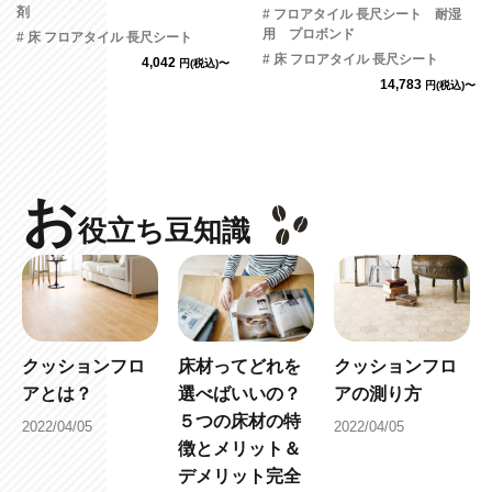
剤
# フロアタイル 長尺シート 耐湿
用 プロボンド
# 床 フロアタイル 長尺シート
# 床 フロアタイル 長尺シート
4,042
円(税込)〜
14,783
円(税込)〜
お
役立ち豆知識
クッションフロ
床材ってどれを
クッションフロ
アとは？
選べばいいの？
アの測り方
５つの床材の特
2022/04/05
2022/04/05
徴とメリット＆
デメリット完全