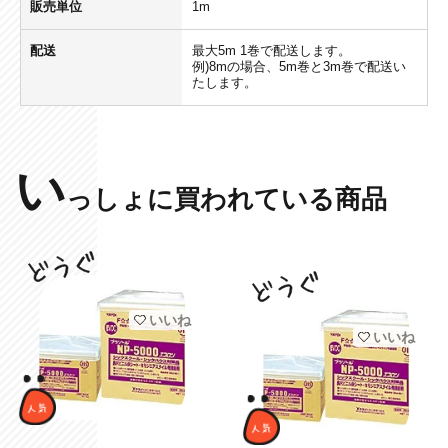
販売単位
1m
配送
最大5m 1巻で配送します。
例)8mの場合、5m巻と3m巻で配送い
たします。
い
っしょに買われている商品
いいね
いいね