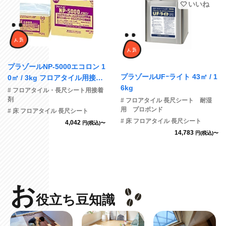
いいね
プラゾールNP-5000エコロン 1
プラゾールUFｰライト 43㎡ / 1
0㎡ / 3kg フロアタイル用接着
6kg
剤
# フロアタイル・長尺シート用接着
剤
# フロアタイル 長尺シート 耐湿
用 プロボンド
# 床 フロアタイル 長尺シート
# 床 フロアタイル 長尺シート
4,042
円(税込)〜
14,783
円(税込)〜
お
役立ち豆知識