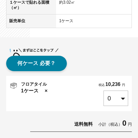
１ケースで貼れる面積
約3.02㎡
（㎡）
販売単位
1ケース
何ケース 必要？
フロアタイル
10,236
税込
円
1ケース
×
0
送料無料
小計（税込）
円