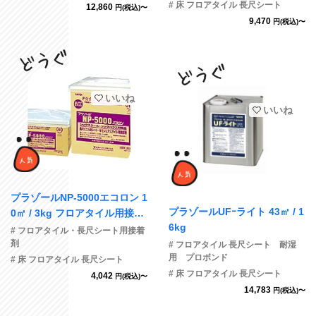
# 床 フロアタイル 長尺シート
12,860
円(税込)〜
9,470
円(税込)〜
いいね
いいね
プラゾールNP-5000エコロン 1
プラゾールUFｰライト 43㎡ / 1
0㎡ / 3kg フロアタイル用接着
6kg
剤
# フロアタイル・長尺シート用接着
剤
# フロアタイル 長尺シート 耐湿
用 プロボンド
# 床 フロアタイル 長尺シート
# 床 フロアタイル 長尺シート
4,042
円(税込)〜
14,783
円(税込)〜