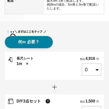
配送
最大5m 1巻で配送します。
例)8mの場合、5m巻と3m巻で配送い
たします。
何m 必要？
長尺シート
4,916
税込
円
1m
×
DIY3点セット
1,500
税込
円