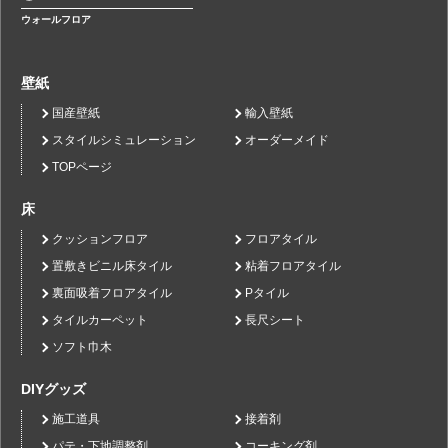
ウォールフロア
壁紙
国産壁紙
輸入壁紙
スタイルシミュレーション
オーダーメイド
TOPページ
床
クッションフロア
フロアタイル
置敷きビニル床タイル
粘着フロアタイル
裏面吸着フロアタイル
Pタイル
タイルカーペット
長尺シート
ソフト巾木
DIYグッズ
施工道具
接着剤
パテ・下地調整剤
コーキング剤