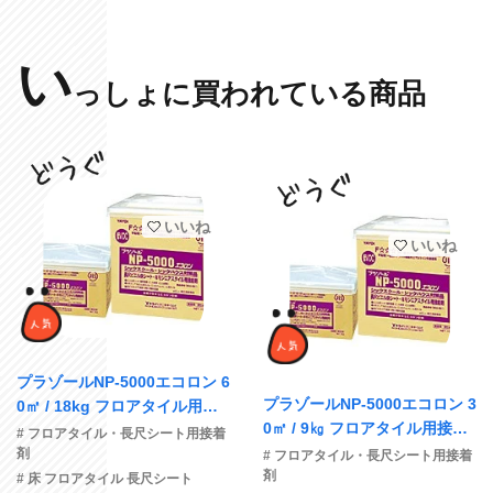
い
っしょに買われている商品
いいね
いいね
プラゾールNP-5000エコロン 6
プラゾールNP-5000エコロン 3
0㎡ / 18kg フロアタイル用接
0㎡ / 9㎏ フロアタイル用接着
着剤
# フロアタイル・長尺シート用接着
剤
剤
# フロアタイル・長尺シート用接着
剤
# 床 フロアタイル 長尺シート