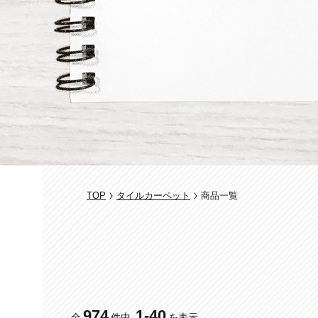
TOP
タイルカーペット
商品一覧
974
1
-
40
全
件中
を表示