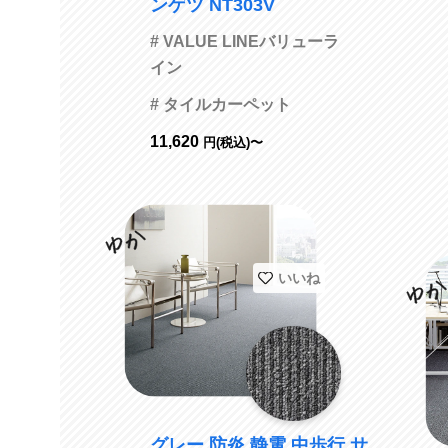
ンゲツ NT303V
# VALUE LINEバリューラ
イン
# タイルカーペット
11,620
円(税込)〜
いいね
グレー 防炎 静電 中歩行 サ