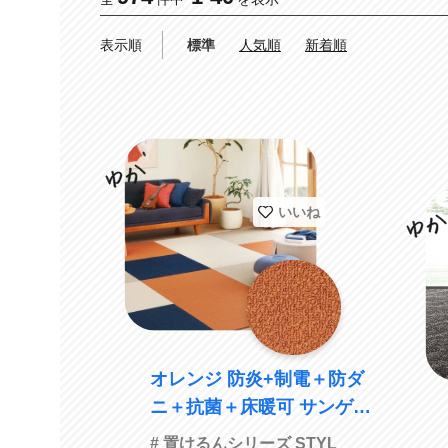
表示順
標準
人気順
新着順
いいね
オレンジ 防炎+制電＋防ダ
ニ＋抗菌＋床暖可 サンゲツ
HMT-208
# 置けるんシリーズ STYL