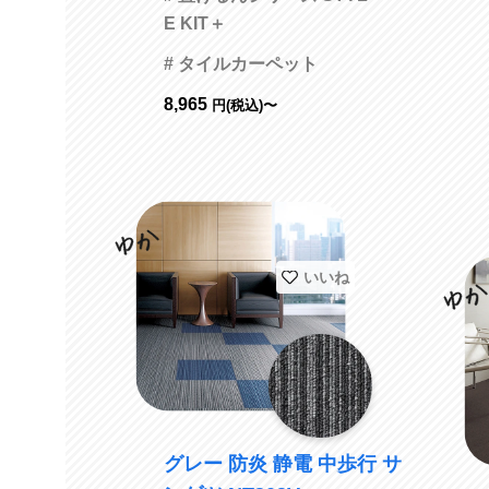
E KIT＋
# タイルカーペット
8,965
円(税込)〜
いいね
グレー 防炎 静電 中歩行 サ