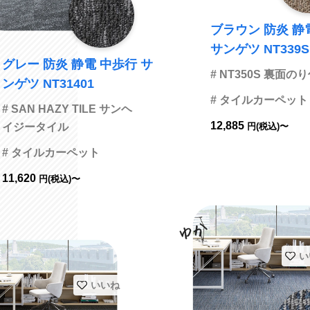
ブラウン 防炎 静
サンゲツ NT339S
グレー 防炎 静電 中歩行 サ
# NT350S 裏面の
ンゲツ NT31401
# タイルカーペット
# SAN HAZY TILE サンヘ
12,885
イジータイル
円(税込)〜
# タイルカーペット
11,620
円(税込)〜
い
いいね