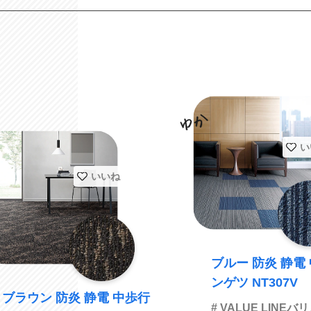
い
いいね
ブルー 防炎 静電
ンゲツ NT307V
ブラウン 防炎 静電 中歩行
# VALUE LINE