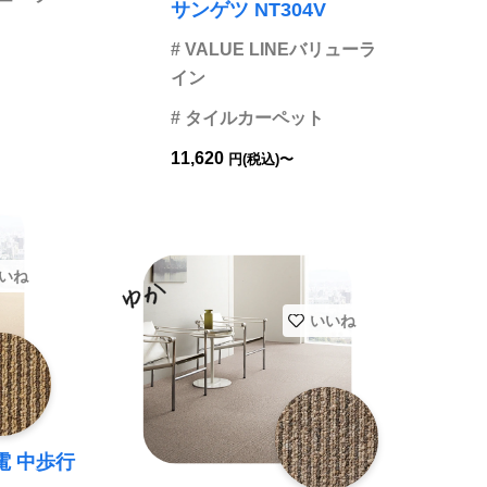
サンゲツ NT304V
# VALUE LINEバリューラ
イン
# タイルカーペット
11,620
円(税込)〜
いね
いいね
電 中歩行