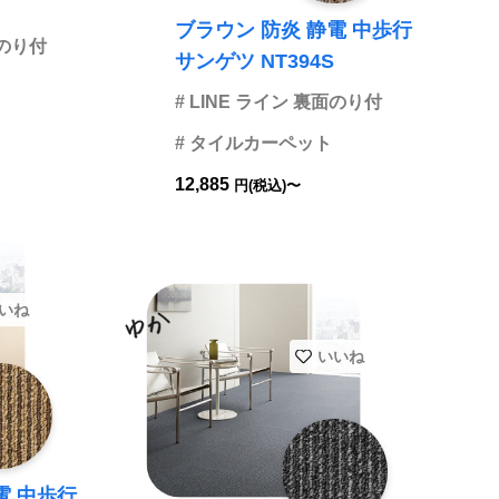
ブラウン 防炎 静電 中歩行
面のり付
サンゲツ NT394S
# LINE ライン 裏面のり付
# タイルカーペット
12,885
円(税込)〜
いね
いいね
電 中歩行