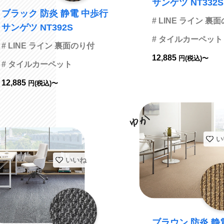
サンゲツ NT332S
ブラック 防炎 静電 中歩行
# LINE ライン 裏
サンゲツ NT392S
# タイルカーペット
# LINE ライン 裏面のり付
12,885
円(税込)〜
# タイルカーペット
12,885
円(税込)〜
い
いいね
ブラウン 防炎 静