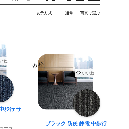
表示方式
通常
写真で選ぶ
いね
いいね
 中歩行 サ
ブラック 防炎 静電 中歩行
バリューラ