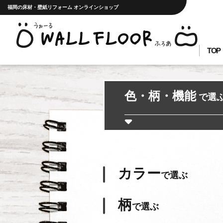
福岡の床材・壁紙リフォーム オンラインショップ
TOP
色・柄・機能
で選
カラー
で選ぶ
柄
で選ぶ