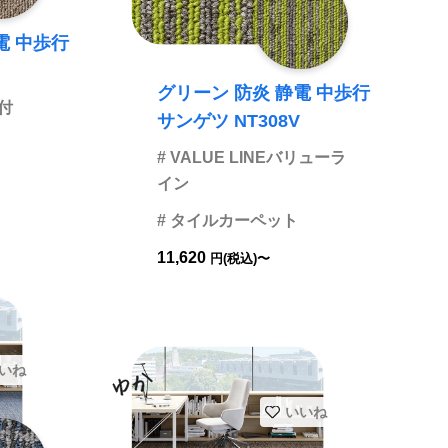
電 中歩行
グリーン 防炎 静電 中歩行
り付
サンゲツ NT308V
# VALUE LINEバリューラ
イン
# タイルカーペット
11,620
円(税込)〜
いね
いいね